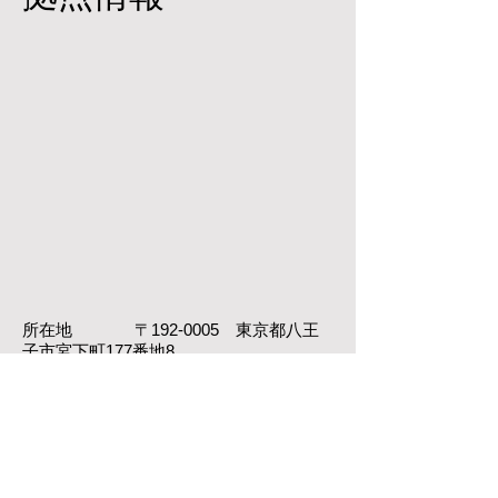
所在地 〒192-0005 東京都八王
子市宮下町177番地8
電話 042（691）5621
FAX 042（691）5643
業務内容 各種電子機器の組立配
線・調整試験
工場面積 敷地面積 2,841㎡ 建物
面積1,077㎡